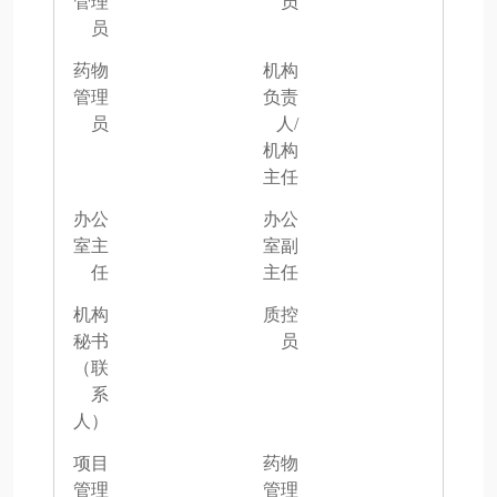
管理
员
员
药物
机构
管理
负责
员
人/
机构
主任
办公
办公
室主
室副
任
主任
机构
质控
秘书
员
（联
系
人）
项目
药物
管理
管理