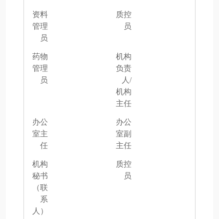
资料
质控
管理
员
员
药物
机构
管理
负责
员
人/
机构
主任
办公
办公
室主
室副
任
主任
机构
质控
秘书
员
（联
系
人）