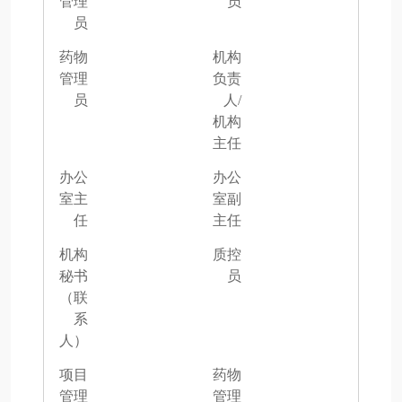
管理
员
员
药物
机构
管理
负责
员
人/
机构
主任
办公
办公
室主
室副
任
主任
机构
质控
秘书
员
（联
系
人）
项目
药物
管理
管理