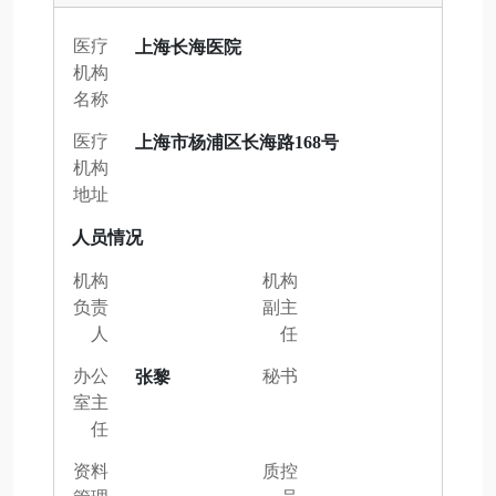
医疗
上海长海医院
机构
名称
医疗
上海市杨浦区长海路168号
机构
地址
人员情况
机构
机构
负责
副主
人
任
办公
秘书
张黎
室主
任
资料
质控